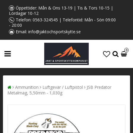
Öppettider: Mån & Ons 13-19 | Tis & Tors 10-15 |
Lördagar 10-12
Telefon:
0563-324545
| Telefontid: Mån - Sön 09:00
- 20:00
Email:
info@jaktochsportskytte.se
0
Ammunition
Luftgevär / Luftpistol
JSB Predator
Metalmag, 5,50mm - 1,030g