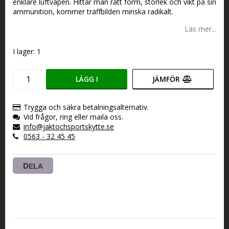
enklare luftvapen. Hittar man rätt form, storlek och vikt på sin
ammunition, kommer träffbilden minska radikalt.
Läs mer...
I lager: 1
LÄGG I
JÄMFÖR
VARUKORGEN
Trygga och säkra betalningsalternativ.
Vid frågor, ring eller maila oss.
info@jaktochsportskytte.se
0563 - 32 45 45
DELA