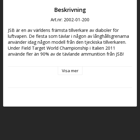
Beskrivning
Art.nr: 2002-01-200
JSB är en av världens främsta tillverkare av diaboler för 
luftvapen. De flesta som tävlar i någon av långhållsgrenarna 
använder idag någon modell från den tjeckiska tillverkaren. 
Under Field Target World Championship i Italien 2011 
använde fler än 90% av de tävlande ammunition från JSB!
Predator Metalmag är en premium-diabol som specifikt 
utformats för bästa effekt vid jakt med luftvapen.
Visa mer
JSB PREDATOR METALMAG - STÅLSPETS
Predator Metalmag är en premium-diabol som specifi kt 
utformats för bästa effekt vid jakt med luftvapen. Den 
patenterade formen kombinerar en vass metallspets som är 
perfekt linjerad i en expanderande hålspets. Hög vikt i 
kombination med stålspets bidrar även till god penetration.
JSB
DEN VIKTIGASTE FAKTORN för bra precision hos luftvapen 