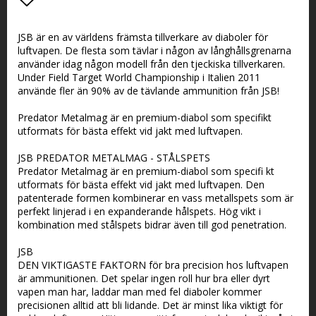
Lägg till i favoritlistan
JSB är en av världens främsta tillverkare av diaboler för
luftvapen. De flesta som tävlar i någon av långhållsgrenarna
använder idag någon modell från den tjeckiska tillverkaren.
Under Field Target World Championship i Italien 2011
använde fler än 90% av de tävlande ammunition från JSB!
Predator Metalmag är en premium-diabol som specifikt
utformats för bästa effekt vid jakt med luftvapen.
JSB PREDATOR METALMAG - STÅLSPETS
Predator Metalmag är en premium-diabol som specifi kt
utformats för bästa effekt vid jakt med luftvapen. Den
patenterade formen kombinerar en vass metallspets som är
perfekt linjerad i en expanderande hålspets. Hög vikt i
kombination med stålspets bidrar även till god penetration.
JSB
DEN VIKTIGASTE FAKTORN för bra precision hos luftvapen
är ammunitionen. Det spelar ingen roll hur bra eller dyrt
vapen man har, laddar man med fel diaboler kommer
precisionen alltid att bli lidande. Det är minst lika viktigt för