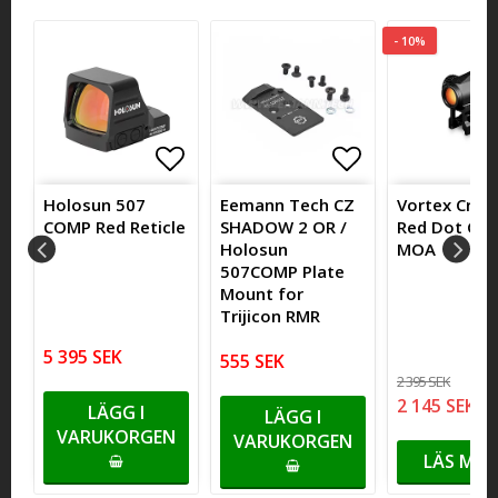
- 10%
itlistan
itlistan
ägg till i favoritlistan
ägg till i favoritlistan
Lägg till i favoritlistan
Lägg till i favoritlistan
Lägg till i fa
Lägg till i fa
Holosun 507
Eemann Tech CZ
Vortex Cross
COMP Red Reticle
SHADOW 2 OR /
Red Dot Gen 
Holosun
MOA
507COMP Plate
Mount for
Trijicon RMR
5 395 SEK
555 SEK
2 395 SEK
2 145 SEK
LÄGG I
LÄGG I
VARUKORGEN
VARUKORGEN
LÄS MER