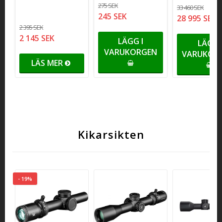
275 SEK
33 460 SEK
245 SEK
28 995 SEK
2 395 SEK
2 145 SEK
LÄGG I
LÄGG 
VARUKORGEN
VARUKORG
LÄS MER
Kikarsikten
- 19%