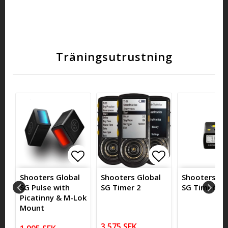
Träningsutrustning
itlistan
itlistan
ägg till i favoritlistan
ägg till i favoritlistan
Lägg till i favoritlistan
Lägg till i favoritlistan
Lägg till i fa
Lägg till i fa
Shooters Global
Shooters Global
Shooters Gl
SG Pulse with
SG Timer 2
SG Timer G
Picatinny & M-Lok
Mount
3 575 SEK