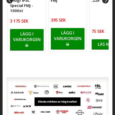
140gr IPSC
FMJ
.22lr
Special FMJ -
1000st
395 SEK
3 175 SEK
75 SEK
LÄGG I
LÄGG I
VARUKORGEN
VARUKORGEN
LÄS MER