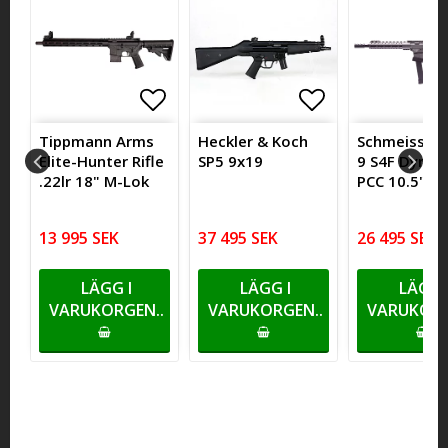
itlistan
itlistan
ägg till i favoritlistan
Lägg till i favoritlistan
Lägg till i favoritlistan
Lägg till i fa
Lägg till i fa
s
Tippmann Arms
Heckler & Koch
Schmeisser 
Elite-Hunter Rifle
SP5 9x19
9 S4F Dynam
.22lr 18" M-Lok
PCC 10.5" - 
13 995 SEK
37 495 SEK
26 495 SEK
LÄGG I
LÄGG I
LÄGG 
VARUKORGEN..
VARUKORGEN..
VARUKORG