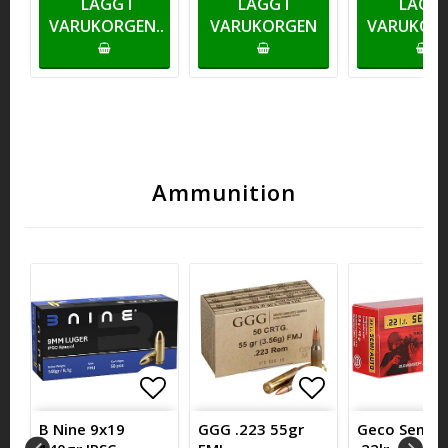
LÄGG I
LÄGG I
LÄGG 
VARUKORGEN..
VARUKORGEN
VARUKORG
Ammunition
itlistan
itlistan
ägg till i favoritlistan
Lägg till i favoritlistan
Lägg till i fa
B Nine 9x19
GGG .223 55gr
Geco Semi-