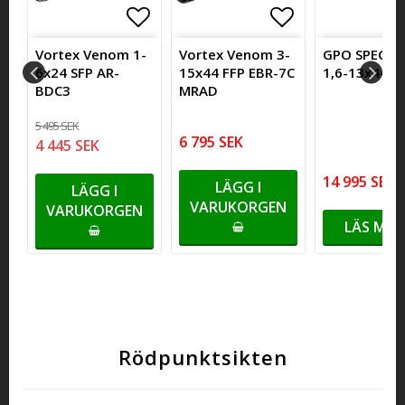
itlistan
itlistan
ägg till i favoritlistan
ägg till i favoritlistan
Lägg till i favoritlistan
Lägg till i favoritlistan
Lägg till i fa
Lägg till i fa
ce
Vortex Venom 1-
Vortex Venom 3-
GPO SPECTR
6x24 SFP AR-
15x44 FFP EBR-7C
1,6-13x44i G
BDC3
MRAD
5 495 SEK
6 795 SEK
4 445 SEK
14 995 SEK
LÄGG I
LÄGG I
VARUKORGEN
VARUKORGEN
LÄS MER
Rödpunktsikten