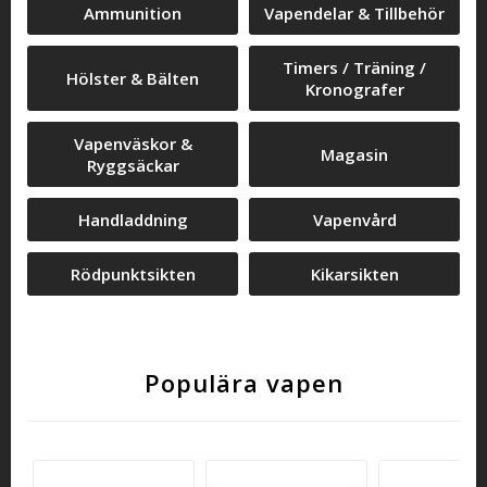
Ammunition
Vapendelar & Tillbehör
Timers / Träning /
Hölster & Bälten
Kronografer
Vapenväskor &
Magasin
Ryggsäckar
Handladdning
Vapenvård
Rödpunktsikten
Kikarsikten
Populära vapen