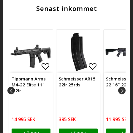
Senast inkommet
itlistan
itlistan
ägg till i favoritlistan
Lägg till i favoritlistan
Lägg till i fa
Lägg till i fa
Tippmann Arms
Schmeisser AR15
Schmeisser 
M4-22 Elite 11"
22lr 25rds
22 16" 22lr
.22lr
14 995 SEK
395 SEK
11 995 SEK