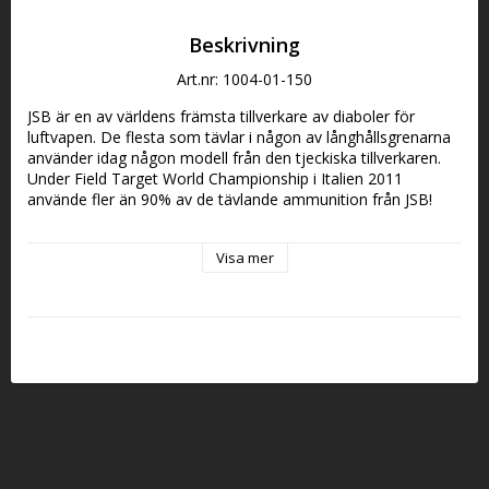
Beskrivning
Art.nr: 1004-01-150
JSB är en av världens främsta tillverkare av diaboler för 
luftvapen. De flesta som tävlar i någon av långhållsgrenarna 
använder idag någon modell från den tjeckiska tillverkaren. 
Under Field Target World Championship i Italien 2011 
använde fler än 90% av de tävlande ammunition från JSB!
Predator Polymag är en premium-diabol som specifikt 
Visa mer
utformats för bästa effekt vid jakt med luftvapen. Den 
patenterade formen kombinerar en vass plastspets som är 
perfekt linjerad i en expanderande hålspets.
JSB PREDATOR POLYMAG - PREMIUM JAKT AMMO
Predator Polymag är en premium-diabol som specifi kt 
utformats för bästa effekt vid jakt med luftvapen. Den 
patenterade formen kombinerar en vass plastspets som är 
perfekt linjerad i en expanderande hålspets.
JSB