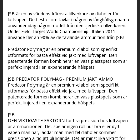
Lägg till i favoritlistan
JSB är en av världens främsta tillverkare av diaboler för
luftvapen. De flesta som tävlar i någon av långhållsgrenarna
använder idag någon modell från den tjeckiska tillverkaren.
Under Field Target World Championship i Italien 2011
använde fler än 90% av de tävlande ammunition från JSB!
Predator Polymag är en premium-diabol som specifikt
utformats för bästa effekt vid jakt med luftvapen. Den
patenterade formen kombinerar en vass plastspets som är
perfekt linjerad i en expanderande hålspets.
JSB PREDATOR POLYMAG - PREMIUM JAKT AMMO
Predator Polymag är en premium-diabol som specifi kt
utformats för bästa effekt vid jakt med luftvapen. Den
patenterade formen kombinerar en vass plastspets som är
perfekt linjerad i en expanderande hålspets.
JSB
DEN VIKTIGASTE FAKTORN för bra precision hos luftvapen
är ammunitionen. Det spelar ingen roll hur bra eller dyrt
vapen man har, laddar man med fel diaboler kommer
precisionen alltid att bli lidande. Det är minst lika viktigt för