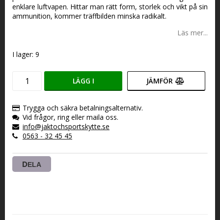
enklare luftvapen. Hittar man rätt form, storlek och vikt på sin
ammunition, kommer träffbilden minska radikalt.
Läs mer...
I lager: 9
LÄGG I
JÄMFÖR
VARUKORGEN
Trygga och säkra betalningsalternativ.
Vid frågor, ring eller maila oss.
info@jaktochsportskytte.se
0563 - 32 45 45
DELA