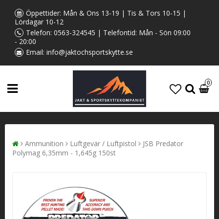
Öppettider: Mån & Ons 13-19 | Tis & Tors 10-15 |
Lördagar 10-12
Telefon:
0563-324545
| Telefontid: Mån - Sön 09:00
- 20:00
Email:
info@jaktochsportskytte.se
0
Ammunition
Luftgevär / Luftpistol
JSB Predator
Polymag 6,35mm - 1,645g 150st