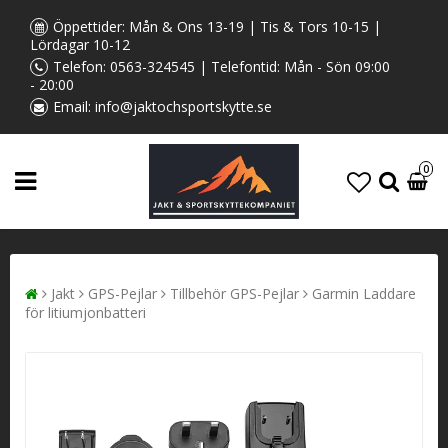
Öppettider: Mån & Ons 13-19 | Tis & Tors 10-15 |
Lördagar 10-12
Telefon:
0563-324545
| Telefontid: Mån - Sön 09:00
- 20:00
Email:
info@jaktochsportskytte.se
0
Jakt
GPS-Pejlar
Tillbehör GPS-Pejlar
Garmin Laddare
för litiumjonbatteri