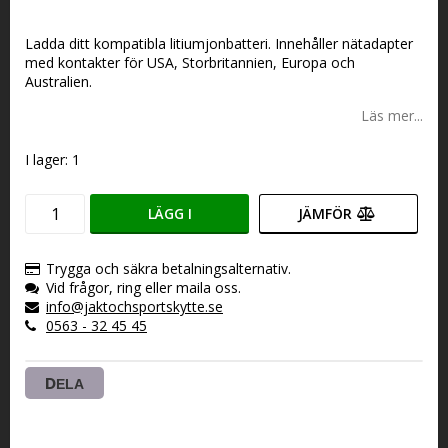
Lägg till i favoritlistan
Ladda ditt kompatibla litiumjonbatteri. Innehåller nätadapter
med kontakter för USA, Storbritannien, Europa och
Australien.
Läs mer...
I lager: 1
LÄGG I
JÄMFÖR
VARUKORGEN
Trygga och säkra betalningsalternativ.
Vid frågor, ring eller maila oss.
info@jaktochsportskytte.se
0563 - 32 45 45
DELA