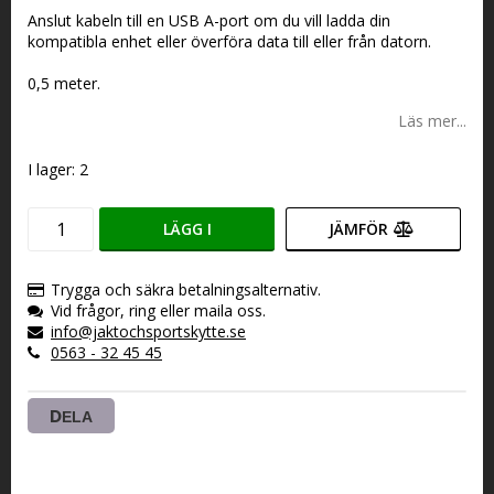
Lägg till i favoritlistan
Anslut kabeln till en USB A-port om du vill ladda din
kompatibla enhet eller överföra data till eller från datorn.
0,5 meter.
Läs mer...
I lager: 2
LÄGG I
JÄMFÖR
VARUKORGEN
Trygga och säkra betalningsalternativ.
Vid frågor, ring eller maila oss.
info@jaktochsportskytte.se
0563 - 32 45 45
DELA