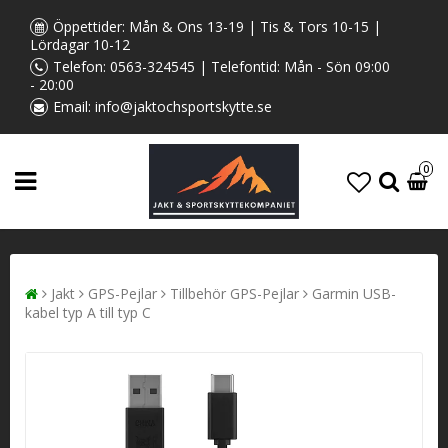
Öppettider: Mån & Ons 13-19 | Tis & Tors 10-15 |
Lördagar 10-12
Telefon:
0563-324545
| Telefontid: Mån - Sön 09:00
- 20:00
Email:
info@jaktochsportskytte.se
0
Jakt
GPS-Pejlar
Tillbehör GPS-Pejlar
Garmin USB-
kabel typ A till typ C