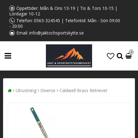
Öppettider: Mån & Ons 13-19 | Tis & Tors 10-15 |
Lördagar 10-12
Telefon:
0563-324545
| Telefontid: Mån - Sön 09:00
- 20:00
Email:
info@jaktochsportskytte.se
0
Utrustning
Diverse
Caldwell Brass Retriever