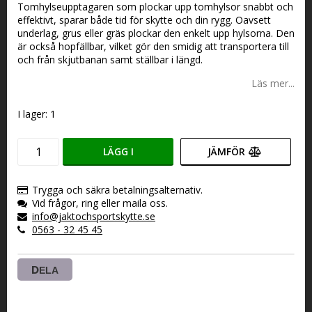
Tomhylseupptagaren som plockar upp tomhylsor snabbt och
effektivt, sparar både tid för skytte och din rygg. Oavsett
underlag, grus eller gräs plockar den enkelt upp hylsorna. Den
är också hopfällbar, vilket gör den smidig att transportera till
och från skjutbanan samt ställbar i längd.
Läs mer...
I lager: 1
LÄGG I
JÄMFÖR
VARUKORGEN
Trygga och säkra betalningsalternativ.
Vid frågor, ring eller maila oss.
info@jaktochsportskytte.se
0563 - 32 45 45
DELA