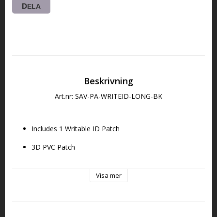
DELA
Beskrivning
Art.nr: SAV-PA-WRITEID-LONG-BK
Includes 1 Writable ID Patch
3D PVC Patch
Injection-Molded Hook Backing
Visa mer
Size | 5” x 1.5”