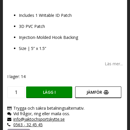
Lägg till i favoritlistan
Includes 1 Writable ID Patch
3D PVC Patch
Injection-Molded Hook Backing
Size | 5” x 1.5”
Läs mer...
I lager: 14
LÄGG I
JÄMFÖR
VARUKORGEN
Trygga och säkra betalningsalternativ.
Vid frågor, ring eller maila oss.
info@jaktochsportskytte.se
0563 - 32 45 45