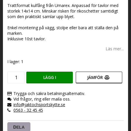
Lägg till i favoritlistan
Trattformat kulfång från Umarex. Anpassad för tavlor med
storlek 14x14 cm. Minskar risken för rikoschetter samtidigt
som den praktiskt samlar upp blyet.
Enkel montering på vägg, stolpe eller bara att ställa den på
marken.
Inklusive 10st tavlor.
Läs mer...
I lager: 1
LÄGG I
JÄMFÖR
VARUKORGEN
Trygga och säkra betalningsalternativ.
Vid frågor, ring eller maila oss.
info@jaktochsportskytte.se
0563 - 32 45 45
DELA