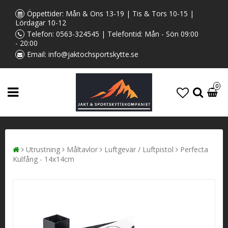
Öppettider: Mån & Ons 13-19 | Tis & Tors 10-15 |
Lördagar 10-12
Telefon:
0563-324545
| Telefontid: Mån - Sön 09:00
- 20:00
Email:
info@jaktochsportskytte.se
0
Utrustning
Måltavlor
Luftgevär / Luftpistol
Perfecta
Kulfång - 14x14cm