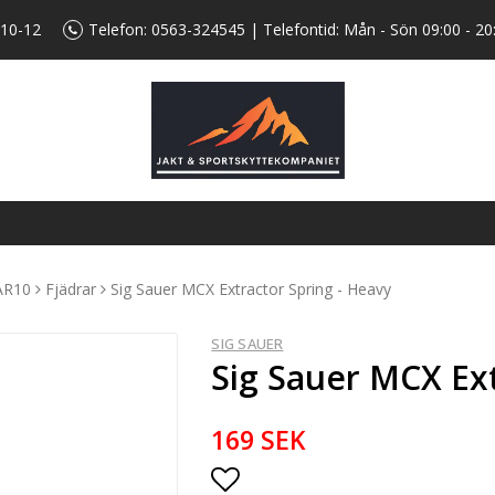
 10-12
Telefon:
0563-324545
| Telefontid: Mån - Sön 09:00 - 20
AR10
Fjädrar
Sig Sauer MCX Extractor Spring - Heavy
SIG SAUER
Sig Sauer MCX Ext
169 SEK