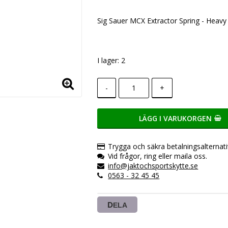
Lägg till i favoritlistan
Sig Sauer MCX Extractor Spring - Heavy
I lager: 2
-
+
LÄGG I VARUKORGEN
Trygga och säkra betalningsalternati
Vid frågor, ring eller maila oss.
info@jaktochsportskytte.se
0563 - 32 45 45
DELA