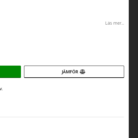
Läs mer...
JÄMFÖR
v.