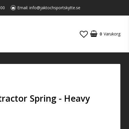
:00
Email:
info@jaktochsportskytte.se
0
Varukorg
ractor Spring - Heavy