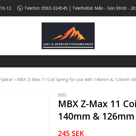
 10-12
Telefon:
0563-324545
| Telefontid: Mån - Sön 09:00 - 20
Fjädrar
MBX Z-Max 11 Coil Spring for use with 140mm & 126mm MB
MBX
MBX Z-Max 11 Coil
140mm & 126mm M
245 SEK