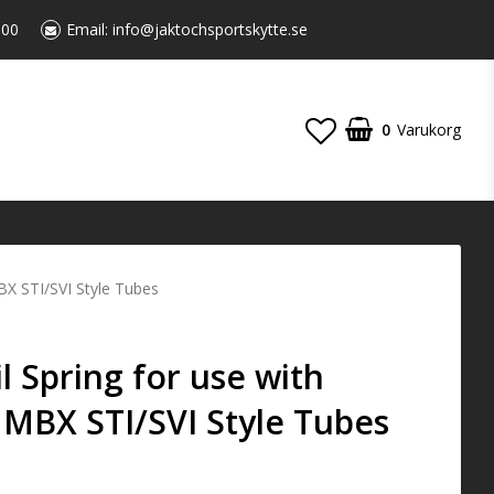
:00
Email:
info@jaktochsportskytte.se
0
Varukorg
X STI/SVI Style Tubes
 Spring for use with
BX STI/SVI Style Tubes