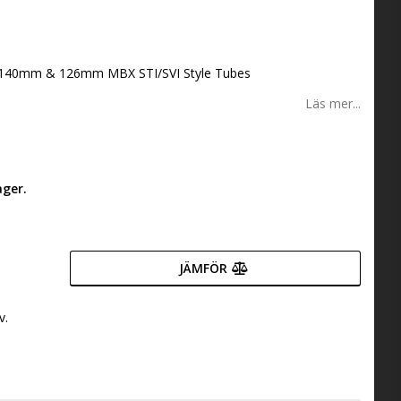
th 140mm & 126mm MBX STI/SVI Style Tubes
Läs mer...
ager.
JÄMFÖR
v.