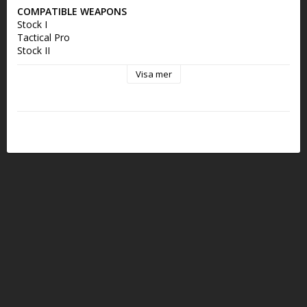
COMPATIBLE WEAPONS
Stock I
Tactical Pro
Stock II
Stock
Visa mer
Stock III
Stock III PRO
Stock III Special
Stock III Special Optic
Stock III P