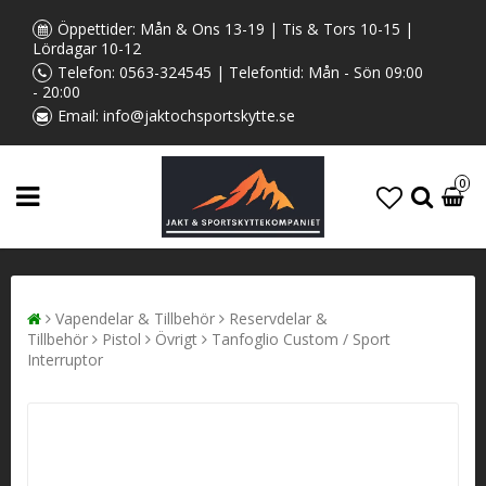
Öppettider: Mån & Ons 13-19 | Tis & Tors 10-15 |
Lördagar 10-12
Telefon:
0563-324545
| Telefontid: Mån - Sön 09:00
- 20:00
Email:
info@jaktochsportskytte.se
0
Vapendelar & Tillbehör
Reservdelar &
Tillbehör
Pistol
Övrigt
Tanfoglio Custom / Sport
Interruptor