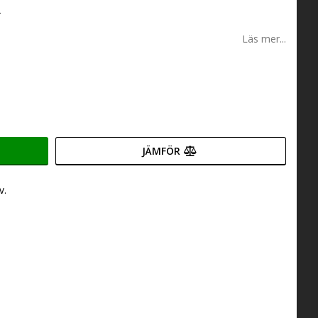
r
Läs mer...
JÄMFÖR
v.