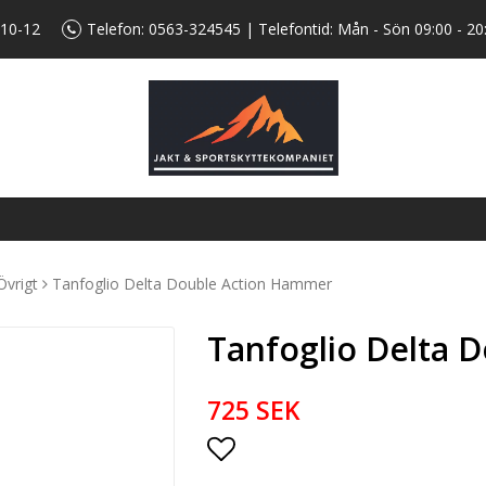
 10-12
Telefon:
0563-324545
| Telefontid: Mån - Sön 09:00 - 20
Övrigt
Tanfoglio Delta Double Action Hammer
Tanfoglio Delta 
725 SEK