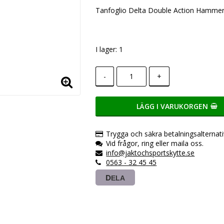
Lägg till i favoritlistan
Tanfoglio Delta Double Action Hamme
I lager: 1
-
+
LÄGG I VARUKORGEN
Trygga och säkra betalningsalternati
Vid frågor, ring eller maila oss.
info@jaktochsportskytte.se
0563 - 32 45 45
DELA