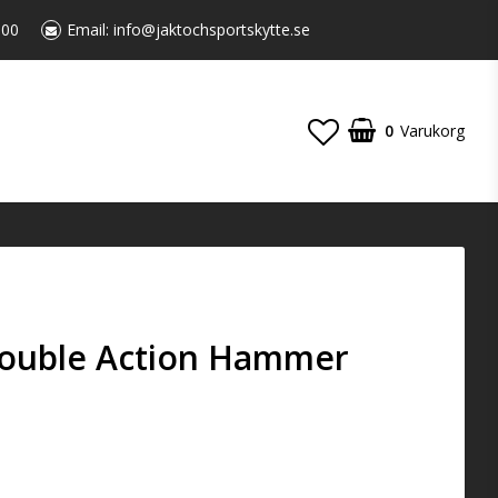
:00
Email:
info@jaktochsportskytte.se
0
Varukorg
Double Action Hammer