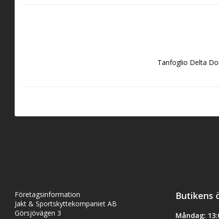
Tanfoglio Delta D
Företagsinformation
Butikens 
Jakt & Sportskyttekompaniet AB
Görsjövägen 3
Måndag: 13:0