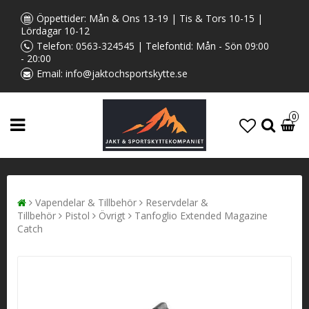
Öppettider: Mån & Ons 13-19 | Tis & Tors 10-15 |
Lördagar 10-12
Telefon:
0563-324545
| Telefontid: Mån - Sön 09:00
- 20:00
Email:
info@jaktochsportskytte.se
0
Vapendelar & Tillbehör
Reservdelar &
Tillbehör
Pistol
Övrigt
Tanfoglio Extended Magazine
Catch