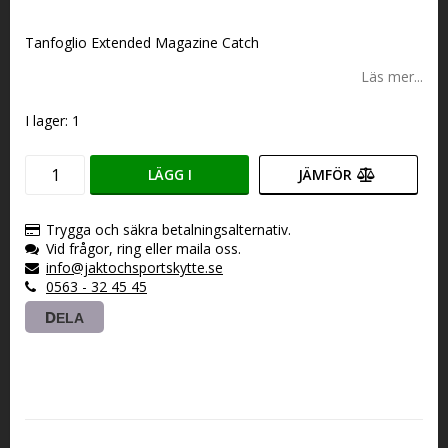
Lägg till i favoritlistan
Tanfoglio Extended Magazine Catch
Läs mer...
I lager: 1
LÄGG I
JÄMFÖR
VARUKORGEN
Trygga och säkra betalningsalternativ.
Vid frågor, ring eller maila oss.
info@jaktochsportskytte.se
0563 - 32 45 45
DELA