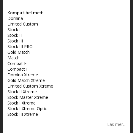
Lägg till i favoritlistan
Kompatibel med:
Domina
Limited Custom
Stock I
Stock II
Stock III
Stock III PRO
Gold Match
Match
Combat F
Compact F
Domina Xtreme
Gold Match Xtreme
Limited Custom Xtreme
Stock II Xtreme
Stock Master Xtreme
Stock I Xtreme
Stock I Xtreme Optic
Stock III Xtreme
Läs mer...