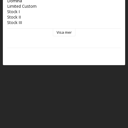
Domina
Limited Custom
Stock I
Stock II
Stock III
Stock III PRO
Visa mer
Gold Match
Match
Combat F
Compact F
Domina Xtreme
Gold Match Xtreme
Limited Custom Xtreme
Stock II Xtreme
Stock Master Xtreme
Stock I Xtreme
Stock I Xtreme Optic
Stock III Xtreme