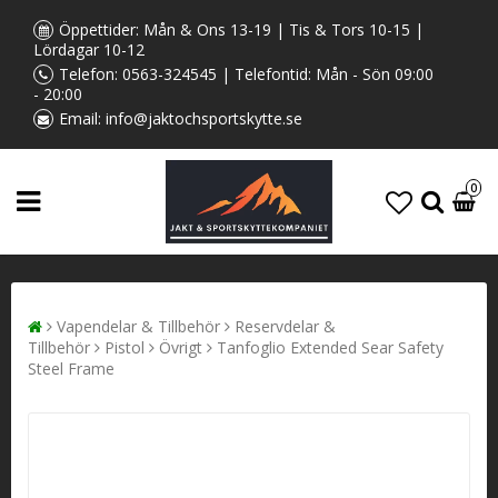
Öppettider: Mån & Ons 13-19 | Tis & Tors 10-15 |
Lördagar 10-12
Telefon:
0563-324545
| Telefontid: Mån - Sön 09:00
- 20:00
Email:
info@jaktochsportskytte.se
0
Vapendelar & Tillbehör
Reservdelar &
Tillbehör
Pistol
Övrigt
Tanfoglio Extended Sear Safety
Steel Frame