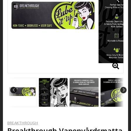
BREAKTHROUGH
Breakthrough Vapenvårdsmatta