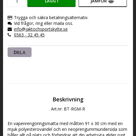
LÄGG I
JÄMFÖR
VARUKORGEN
Trygga och säkra betalningsalternativ.
Vid frågor, ring eller maila oss.
info@jaktochsportskytte.se
0563 - 32 45 45
DELA
Beskrivning
Art.nr: BT-RGM-R
En vapenrengöringsmatta med måtten 91 x 30 cm med en 
mjuk polyesterovandel och en neoprengummiundersida som 
håller allt på plats och förhindrar att din arbetsyta glider runt.