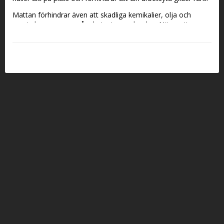
Mattan förhindrar även att skadliga kemikalier, olja och 
smuts kommer ner på arbetsytan under den. När mattan 
börjar bli för smutsig eller fullt av kemikalier eller olja, går det 
att tvätta den i din tvättmaskin på ett skonsamt program. Låt 
mattan sedan lufttorka.