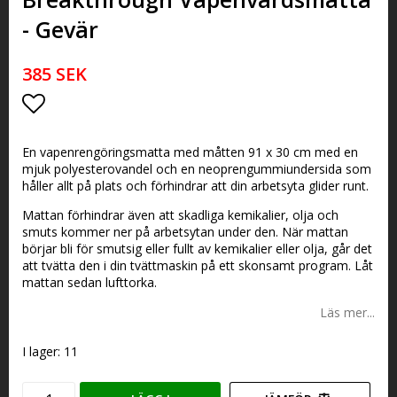
- Gevär
385 SEK
Lägg till i favoritlistan
En vapenrengöringsmatta med måtten 91 x 30 cm med en
mjuk polyesterovandel och en neoprengummiundersida som
håller allt på plats och förhindrar att din arbetsyta glider runt.
Mattan förhindrar även att skadliga kemikalier, olja och
smuts kommer ner på arbetsytan under den. När mattan
börjar bli för smutsig eller fullt av kemikalier eller olja, går det
att tvätta den i din tvättmaskin på ett skonsamt program. Låt
mattan sedan lufttorka.
Läs mer...
I lager: 11