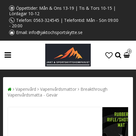
Öppettider: Mån & Ons 13-19 | Tis & Tors 10-15 |
Lördagar 10-12
Telefon:
0563-324545
| Telefontid: Mån - Sön 09:00
- 20:00
Email:
info@jaktochsportskytte.se
0
Vapenvård
Vapenvårdsmattor
Breakthrough
Vapenvårdsmatta - Gevär